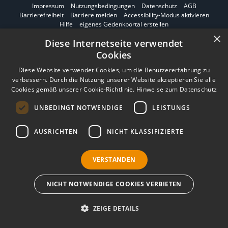
Impressum
Nutzungsbedingungen
Datenschutz
AGB
I
Barrierefreiheit
Barriere melden
Accessibility-Modus aktivieren
m
Hilfe
eigenes Gedenkportal erstellen
A
×
Diese Internetseite verwendet
Vertrag widerrufen
c
c
Cookies
Gedenkportal erstellen
e
s
Diese Website verwendet Cookies, um die Benutzererfahrung zu
s
verbessern. Durch die Nutzung unserer Website akzeptieren Sie alle
i
Cookies gemäß unserer Cookie-Richtlinie.
Hinweise zum Datenschutz
b
i
UNBEDINGT NOTWENDIGE
LEISTUNGS
l
i
AUSRICHTEN
NICHT KLASSIFIZIERTE
t
y
-
VERSTANDEN
M
o
d
NICHT NOTWENDIGE COOKIES VERBIETEN
u
s
w
ZEIGE DETAILS
e
r