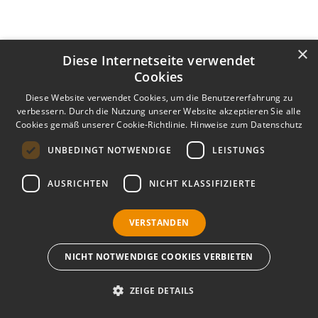
t
y
-
M
×
Diese Internetseite verwendet
o
d
Cookies
u
s
Diese Website verwendet Cookies, um die Benutzererfahrung zu
w
verbessern. Durch die Nutzung unserer Website akzeptieren Sie alle
e
Cookies gemäß unserer Cookie-Richtlinie.
Hinweise zum Datenschutz
r
d
UNBEDINGT NOTWENDIGE
LEISTUNGS
e
n
AUSRICHTEN
NICHT KLASSIFIZIERTE
a
l
l
VERSTANDEN
e
E
l
NICHT NOTWENDIGE COOKIES VERBIETEN
e
m
e
ZEIGE DETAILS
n
t