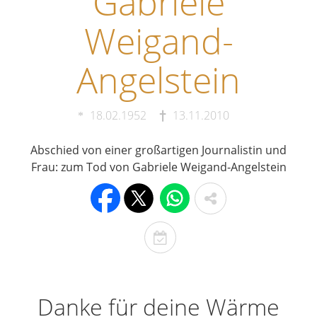
Gabriele
Weigand-
Angelstein
18.02.1952
13.11.2010
Abschied von einer großartigen Journalistin und
Frau: zum Tod von Gabriele Weigand-Angelstein
T
o
d
e
Danke für deine Wärme
s