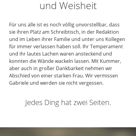
t
und Weisheit
a
g
e
Für uns alle ist es noch völlig unvorstellbar, dass
r
sie ihren Platz am Schreibtisch, in der Redaktion
i
und im Leben ihrer Familie und unter uns Kollegen
n
für immer verlassen haben soll. Ihr Temperament
n
und ihr lautes Lachen waren ansteckend und
e
konnten die Wände wackeln lassen. Mit Kummer,
r
aber auch in großer Dankbarkeit nehmen wir
n
Abschied von einer starken Frau. Wir vermissen
Gabriele und werden sie nicht vergessen.
Jedes Ding hat zwei Seiten.