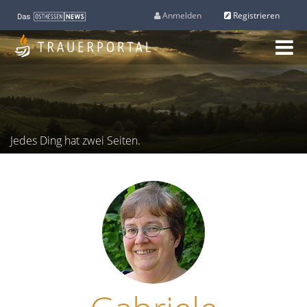
Anmelden
Registrieren
M
e
n
ü
Jedes Ding hat zwei Seiten.